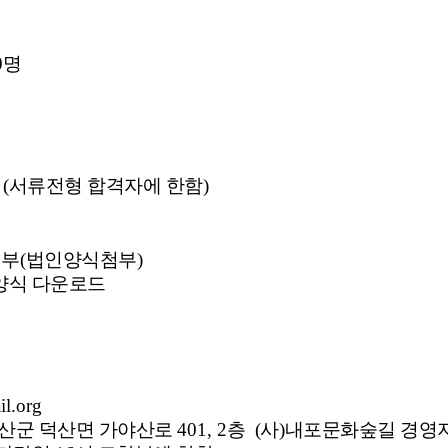
0명
접
(
서류전형 합격자에 한함
)
1
부
(
법인양식첨부
)
양식 다운로드
il.org
예산군 덕산면 가야산로
401, 2
층 (
사
)
내포문화숲길 경영