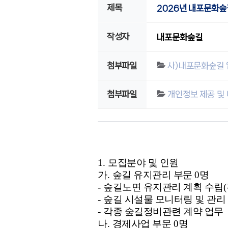
제목
2026년 내포문화숲
작성자
내포문화숲길
첨부파일
사)내포문화숲길 
첨부파일
개인정보 제공 및 
1.
모집분야 및 인원
가
.
숲길 유지관리 부문
0
명
-
숲길노면 유지관리 계획 수립
(
-
숲길 시설물 모니터링 및 관리
-
각종 숲길정비관련 계약 업무
나
.
경제사업 부문
0
명