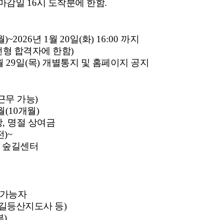
수마감일
16
시 도착분에 한함
.
월
)~2026
년
1
월
20
일
(
화
) 16:00
까지
형 합격자에 한함
)
월
29
일
(
목
)
개별통지 및 홈페이지 공지
근무 가능
)
월
(10
개월
)
당
,
명절 상여금
전
)~
 숲길센터
 가능자
길등산지도사 등
)
)