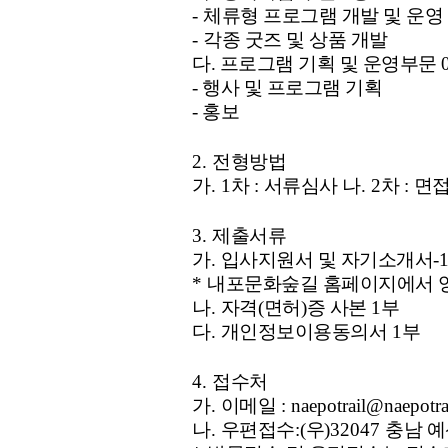
-
체류형 프로그램 개발 및 운영
-
각종 굿즈 및 상품 개발
다. 프로그램 기획 및 운영부문 
- 행사 및 프로그램 기획
- 홍보
2.
전형방법
가
. 1
차
:
서류심사 나
. 2
차
:
면
3.
제출서류
가
.
입사지원서 및 자기소개서
-
*
내포문화숲길 홈페이지에서 
나
.
자격
(
면허
)
증 사본
1
부
다
.
개인정보이용동의서
1
부
4.
접수처
가
.
이메일
: naepotrail@naepotra
나
.
우편접수
:(
우
)32047
충남 