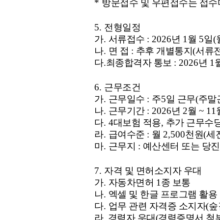
*
방문접수 및 우편접수는 접
5.
전형일정
가
.
서류접수
: 2026
년
1
월
5
일
(
나
.
면 접
:
추후 개별통지
(
서류전
다
.
최종합격자 통보
: 2026
년
1
6.
근무조건
가
.
근무일수
:
주
5
일 근무
(
주말
나
.
근무기간
: 2026
년
2
월
~ 11
다
. 4
대보험 적용
,
추가 근무수
라
.
급여수준
:
월
2,500
천원
(
세
마
.
근무지
:
예산센터 또는 당진
7.
자격 및 면허소지자 우대
가
.
자동차면허
1
종 보통
나
.
엑셀 및 한글 프로그램 활용
다
.
업무 관련 자격증 소지자
(
숲
라. 경력자 우대(경력증명서 첨부