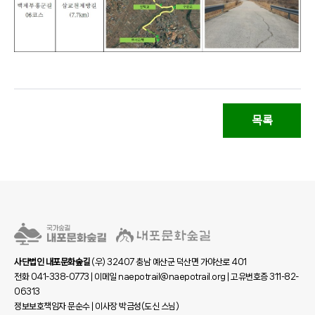
목록
사단법인 내포문화숲길
(우) 32407 충남 예산군 덕산면 가야산로 401
전화 041-338-0773 | 이메일 naepotrail@naepotrail.org | 고유번호증 311-82-
06313
정보보호책임자 문순수 | 이사장 박금성(도신 스님)