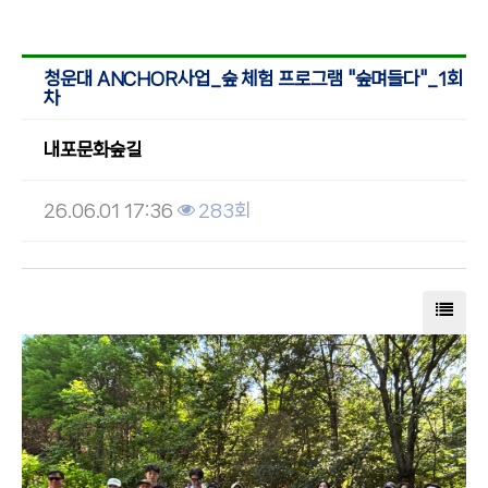
청운대 ANCHOR사업_숲 체험 프로그램 "숲며들다"_1회
차
내포문화숲길
26.06.01 17:36
283회